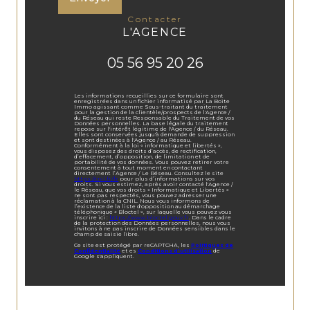
contacter
L'AGENCE
05 56 95 20 26
Les informations recueillies sur ce formulaire sont
enregistrées dans un fichier informatisé par La Boite
Immo agissant comme Sous-traitant du traitement
pour la gestion de la clientèle/prospects de l'Agence /
du Réseau qui reste Responsable du Traitement de vos
Données personnelles. La base légale du traitement
repose sur l'intérêt légitime de l'Agence / du Réseau.
Elles sont conservées jusqu'à demande de suppression
et sont destinées à l'Agence / au Réseau.
Conformément à la loi « informatique et libertés »,
vous disposez des droits d’accès, de rectification,
d’effacement, d’opposition, de limitation et de
portabilité de vos données. Vous pouvez retirer votre
consentement à tout moment en contactant
directement l’Agence / Le Réseau. Consultez le site
https://cnil.fr/fr
pour plus d’informations sur vos
droits. Si vous estimez, après avoir contacté l'Agence /
le Réseau, que vos droits « Informatique et Libertés »
ne sont pas respectés, vous pouvez adresser une
réclamation à la CNIL. Nous vous informons de
l’existence de la liste d'opposition au démarchage
téléphonique « Bloctel », sur laquelle vous pouvez vous
inscrire ici :
https://www.bloctel.gouv.fr
. Dans le cadre
de la protection des Données personnelles, nous vous
invitons à ne pas inscrire de Données sensibles dans le
champ de saisie libre.
Ce site est protégé par reCAPTCHA, les
Politiques de
Confidentialité
et es
Conditions d'utilisation
de
Google s'appliquent.