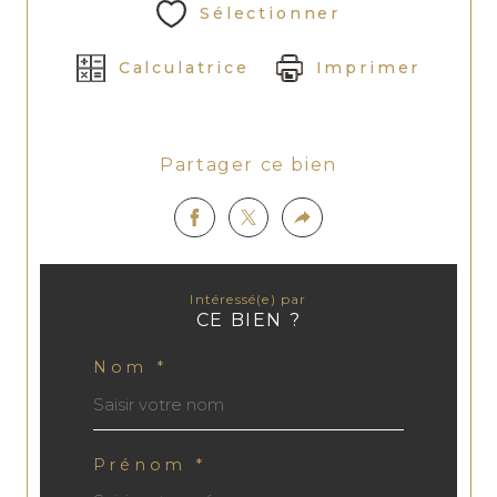
Sélectionner
Calculatrice
Imprimer
Partager ce bien
Intéressé(e) par
CE BIEN ?
Nom *
Prénom *