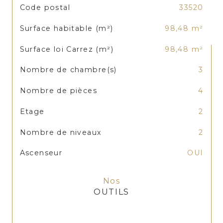
TRAD_SIROCCO_Caracteristique
Valeurs
Code postal
33520
Surface habitable (m²)
98,48 m²
Surface loi Carrez (m²)
98,48 m²
Nombre de chambre(s)
3
Nombre de pièces
4
Etage
2
Nombre de niveaux
2
Ascenseur
OUI
Nos
OUTILS