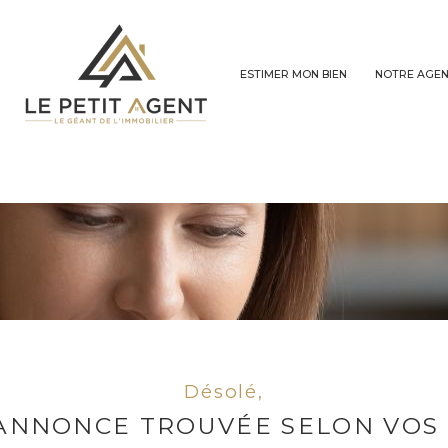
ESTIMER MON BIEN
NOTRE AGE
Voir les
0
annonces
imer
1
LOCALISATION
LOYER
s
Désolé,
ANNONCE TROUVÉE SELON VOS 