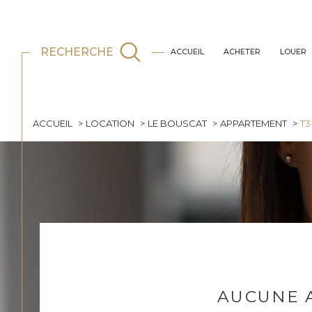
RECHERCHE
ACCUEIL
ACHETER
LOUER
ACCUEIL
LOCATION
LE BOUSCAT
APPARTEMENT
T3
Acheter
Est
TYPE DE BIEN
de l'ancien
33110 - Le Bouscat
3 Pièce
AUCUNE 