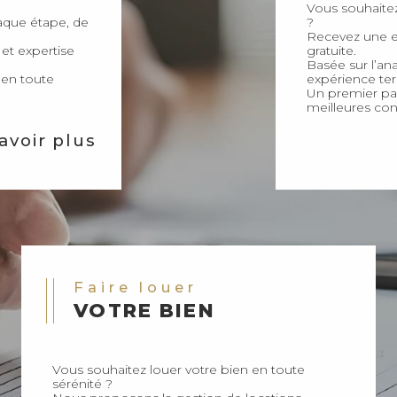
que étape, de
?
Recevez une es
 et expertise
gratuite.
Basée sur l’an
é en toute
expérience terr
Un premier pas
meilleures con
avoir plus
Faire louer
VOTRE BIEN
Vous souhaitez louer votre bien en toute
sérénité ?
Nous proposons la gestion de locations
classiques et de locations courte durée.