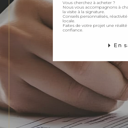
Nous vous accompagnons à cha
la visite à la signature.
Conseils personnalisés, réactivité
locale.
Faites de votre projet une réalit
confiance.
En s