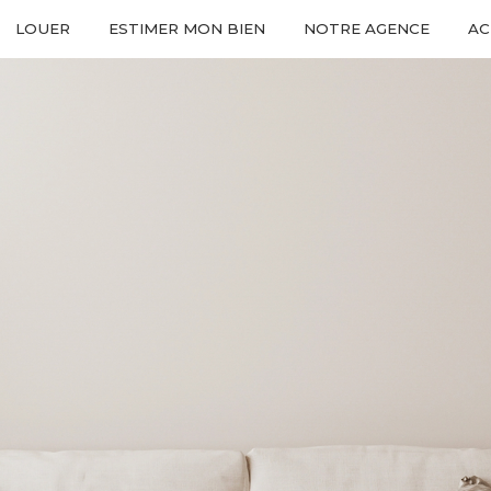
LOUER
ESTIMER MON BIEN
NOTRE AGENCE
AC
Voir les
27
annonces
imer
BUDGET