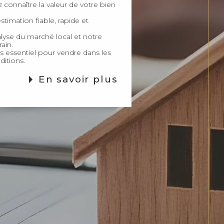
timation fiable, rapide et
alyse du marché local et notre
ain.
 essentiel pour vendre dans les
ditions.
En savoir plus