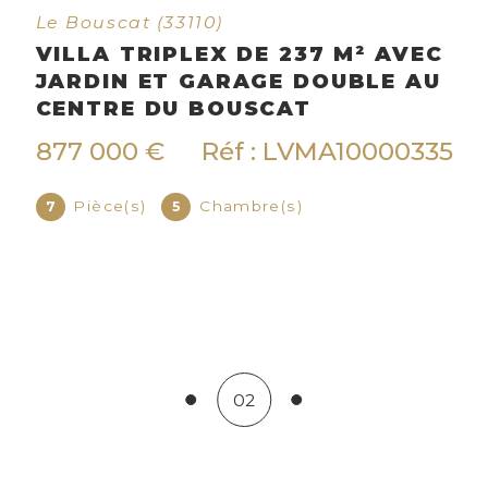
Cestas (33610)
LITÉ T4)
CESTAS - MAISON 5 CH
RAM C –
AVEC PISCINE -
ENVIRONNEMENT CALME
RECHERCHE
S110000361
490 000 €
Réf : FAVMA1
Pièce(s)
Chambre(s)
6
5
03