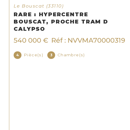
Le Bouscat (33110)
AM A –
LUMINEUX T3 (POSSIBI
EUX DANS
– À 7 MIN À PIED DU T
ET
LE BOUSCAT
199 000 €
Réf : E
AP10000354
Pièce(s)
Chambre(s)
4
3
Salle(s) de bain
1