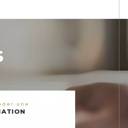
S
nder une
MATION
 connaître la valeur de votre bien