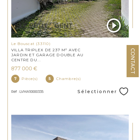
Le Bouscat (33110)
VILLA TRIPLEX DE 237 M² AVEC
CONTACT
JARDIN ET GARAGE DOUBLE AU
CENTRE DU...
877 000 €
7
Pièce(s)
5
Chambre(s)
Sélectionner
Réf : LVMA10000335