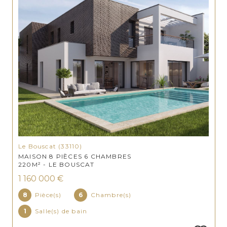
Le Bouscat (33110)
MAISON 8 PIÈCES 6 CHAMBRES
220M² - LE BOUSCAT
1 160 000 €
8
Pièce(s)
6
Chambre(s)
1
Salle(s) de bain