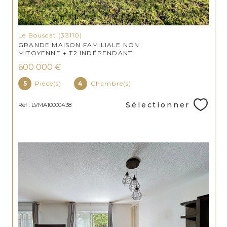
Le Bouscat (33110)
GRANDE MAISON FAMILIALE NON
MITOYENNE + T2 INDÉPENDANT
600 000 €
5
Pièce(s)
4
Chambre(s)
Sélectionner
Réf : LVMA10000438