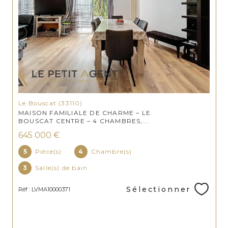
Le Bouscat (33110)
MAISON FAMILIALE DE CHARME – LE
BOUSCAT CENTRE – 4 CHAMBRES,...
645 000 €
5
Pièce(s)
4
Chambre(s)
3
Salle(s) de bain
Sélectionner
Réf : LVMA10000371