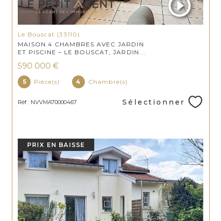
Le Bouscat (33110)
MAISON 4 CHAMBRES AVEC JARDIN
ET PISCINE – LE BOUSCAT, JARDIN...
590 000 €
5
Pièce(s)
4
Chambre(s)
Sélectionner
Réf : NVVMA70000467
PRIX EN BAISSE