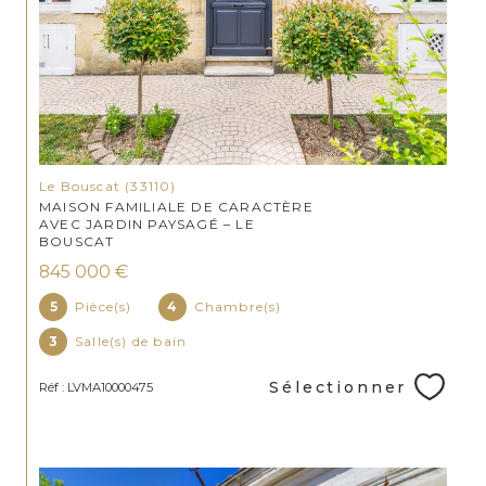
Le Bouscat (33110)
MAISON FAMILIALE DE CARACTÈRE
AVEC JARDIN PAYSAGÉ – LE
BOUSCAT
845 000 €
5
Pièce(s)
4
Chambre(s)
3
Salle(s) de bain
Sélectionner
Réf : LVMA10000475