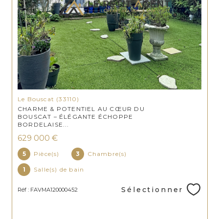
Le Bouscat (33110)
CHARME & POTENTIEL AU CŒUR DU
BOUSCAT – ÉLÉGANTE ÉCHOPPE
BORDELAISE...
629 000 €
5
Pièce(s)
3
Chambre(s)
1
Salle(s) de bain
Sélectionner
Réf : FAVMA120000452