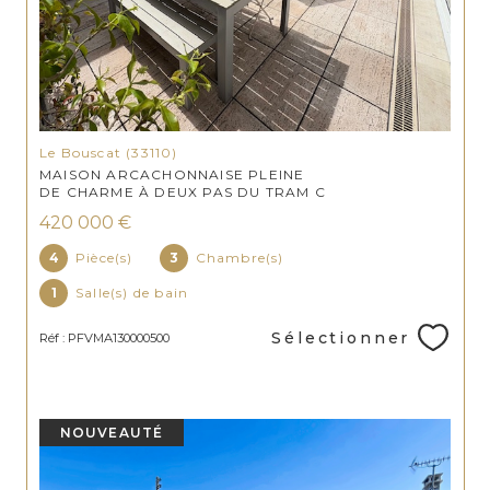
Le Bouscat (33110)
MAISON ARCACHONNAISE PLEINE
DE CHARME À DEUX PAS DU TRAM C
420 000 €
4
Pièce(s)
3
Chambre(s)
1
Salle(s) de bain
Sélectionner
Réf : PFVMA130000500
NOUVEAUTÉ