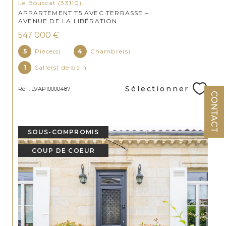
Le Bouscat (33110)
APPARTEMENT T5 AVEC TERRASSE –
AVENUE DE LA LIBÉRATION
547 000 €
5
Pièce(s)
4
Chambre(s)
1
Salle(s) de bain
Sélectionner
Réf : LVAP10000487
CONTACT
SOUS-COMPROMIS
COUP DE COEUR